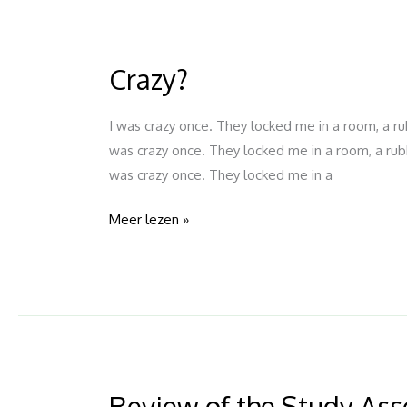
Crazy?
Crazy?
I was crazy once. They locked me in a room, a r
was crazy once. They locked me in a room, a rub
was crazy once. They locked me in a
Meer lezen »
Review of the Study As
Review