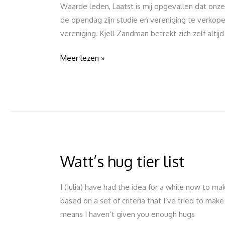
Waarde leden, Laatst is mij opgevallen dat onze v
de opendag zijn studie en vereniging te verkopen
vereniging. Kjell Zandman betrekt zich zelf alti
Meer lezen »
Watt’s hug tier list
Watt’s
hug
tier
I (Julia) have had the idea for a while now to mak
list
based on a set of criteria that I’ve tried to make
means I haven’t given you enough hugs