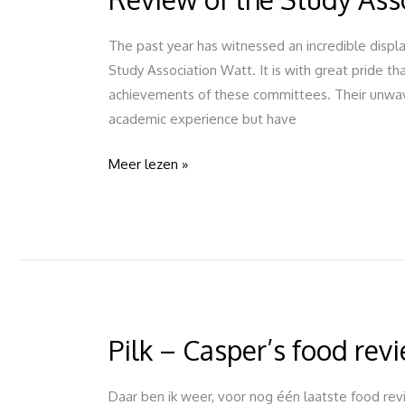
of
the
The past year has witnessed an incredible displ
Study
Study Association Watt. It is with great pride t
Association
achievements of these committees. Their unwav
Watt
academic experience but have
Committees
Meer lezen »
Pilk – Casper’s food rev
Pilk
–
Casper’s
Daar ben ik weer, voor nog één laatste food revie