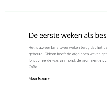
De eerste weken als bes
De
eerste
weken
Het is alweer bijna twee weken terug dat het de 
als
gebeurd. Gideon heeft de afgelopen weken gen
bestuur
functioneerde was zijn mond; de prominentie pu
CoBo
Meer lezen »