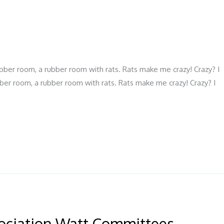
ubber room, a rubber room with rats. Rats make me crazy! Crazy? I
ber room, a rubber room with rats. Rats make me crazy! Crazy? I
sociation Watt Committees