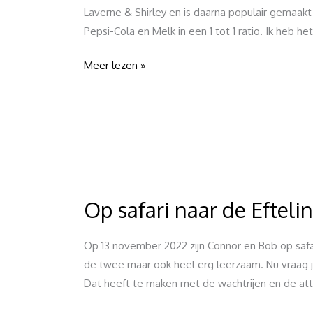
food
Laverne & Shirley en is daarna populair gemaakt 
review
Pepsi-Cola en Melk in een 1 tot 1 ratio. Ik heb het
Meer lezen »
Op safari naar de Efteli
Op
safari
naar
Op 13 november 2022 zijn Connor en Bob op safari
de
de twee maar ook heel erg leerzaam. Nu vraag j
Efteling
Dat heeft te maken met de wachtrijen en de att