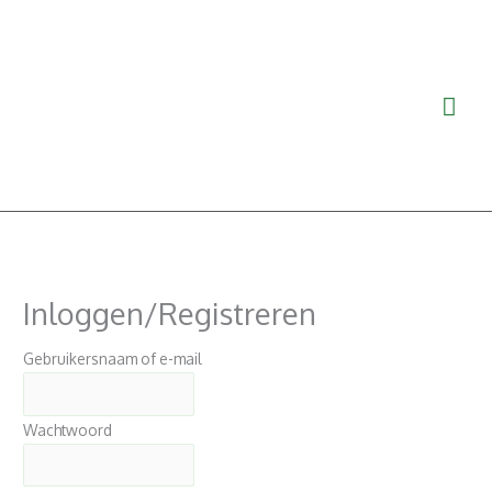
Ga
Hoo
naar
de
inhoud
Inloggen/Registreren
Gebruikersnaam of e-mail
Wachtwoord