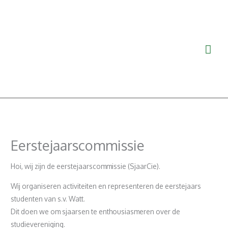
Ga
Hoo
naar
de
inhoud
Eerstejaarscommissie
Hoi, wij zijn de eerstejaarscommissie (SjaarCie).
Wij organiseren activiteiten en representeren de eerstejaars
studenten van s.v. Watt.
Dit doen we om sjaarsen te enthousiasmeren over de
studievereniging.