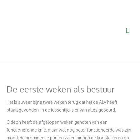
Ga
Hoo
naar
de
inhoud
De eerste weken als bestuur
Het is alweer bijna twee weken terug dat het de ALV heeft
plaatsgevonden, in de tussentijd is er van alles gebeurd.
Gideon heeft de afgelopen weken genoten van een
functionerende knie, maar wat nog beter functioneerde was zijn
mond; de prominentie punten zaten binnen de kortste keren op