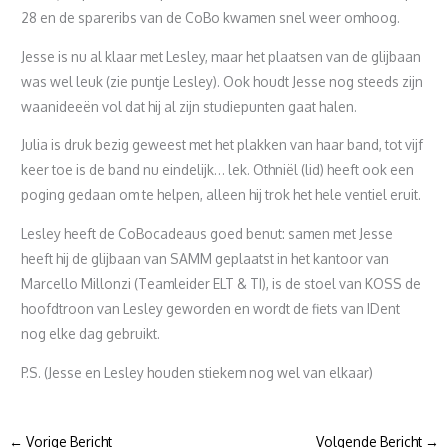
28 en de spareribs van de CoBo kwamen snel weer omhoog.
Jesse is nu al klaar met Lesley, maar het plaatsen van de glijbaan
was wel leuk (zie puntje Lesley). Ook houdt Jesse nog steeds zijn
waanideeën vol dat hij al zijn studiepunten gaat halen.
Julia is druk bezig geweest met het plakken van haar band, tot vijf
keer toe is de band nu eindelijk… lek. Othniël (lid) heeft ook een
poging gedaan om te helpen, alleen hij trok het hele ventiel eruit.
Lesley heeft de CoBocadeaus goed benut: samen met Jesse
heeft hij de glijbaan van SAMM geplaatst in het kantoor van
Marcello Millonzi (Teamleider ELT & TI), is de stoel van KOSS de
hoofdtroon van Lesley geworden en wordt de fiets van IDent
nog elke dag gebruikt.
P.S. (Jesse en Lesley houden stiekem nog wel van elkaar)
←
Vorige Bericht
Volgende Bericht
→