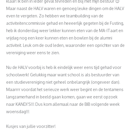
klaar! Ik ben in ieder geval tevreden en blij met mijn bestuur 😉
Maar naast de HALV waren en genoeg leuke dingen om de HALV
even te vergeten. Zo hebben we teambuilding van de
activiteitencommissie gehad en heeeerlijk gegeten bij de Fusting,
heb ik donderdag weer lekker kunnen eten van de MA-ITaart en
vrijdag nog een keer kunnen eten en bowlen bij de alumni
activiteit. Leuk om de oud leden, waaronder een oprichter van de
vereniging weer eens te zien.
Nu de HALV voorbij is heb ik eindelijk weer eens tijd gehad voor
schoolwerk! Gelukkig maar want school is als bestuurder van
een studievereniging niet geheel onbelangrijk (ongeveer dan).
Maarrrr voordat het serieuze werk weer begint en de tentamens
langzamerhand in beeld gaan komen, gaan we eerst opzoek
naar KANDI’S!!! Dus kom allemaal naar de BIB volgende week
woensdag!!!
Kusjes van jullie voorzitter!