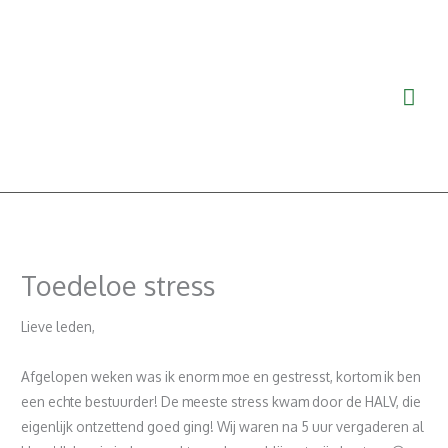
Ga
Hoo
naar
de
inhoud
Toedeloe stress
Lieve leden,
Afgelopen weken was ik enorm moe en gestresst, kortom ik ben
een echte bestuurder! De meeste stress kwam door de HALV, die
eigenlijk ontzettend goed ging! Wij waren na 5 uur vergaderen al