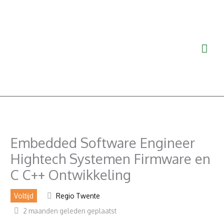
Ga
Hoo
naar
de
inhoud
Embedded Software Engineer
Hightech Systemen Firmware en
C C++ Ontwikkeling
Voltijd
Regio Twente
2 maanden geleden geplaatst