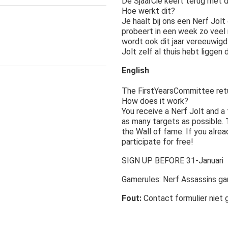
De SjaarCie keert terug met 
Hoe werkt dit?
Je haalt bij ons een Nerf Jolt
probeert in een week zo veel 
wordt ook dit jaar vereeuwigd 
Jolt zelf al thuis hebt liggen
English
The FirstYearsCommittee retu
How does it work?
You receive a Nerf Jolt and a
as many targets as possible. T
the Wall of fame. If you alrea
participate for free!
SIGN UP BEFORE 31-Januari
Gamerules:
Nerf Assassins g
Fout:
Contact formulier niet 