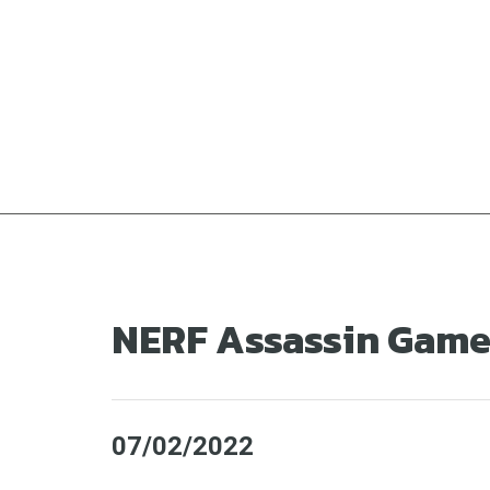
Ga
naar
de
inhoud
NERF Assassin Game
07/02/2022