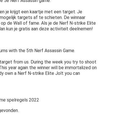
de 5e Nerf Assassin game.
 en je krijgt een kaartje met een target. Je
mogelijk targets af te schieten. De winnaar
op de Wall of fame. Als je de Nerf N-strike Elite
 dan kun je gratis aan deze activiteit deelnemen!
rns with the 5th Nerf Assassin Game.
 target from us. During the week you try to shoot
his year again the winner will be immortalized on
dy own a Nerf N-strike Elite Jolt you can
ame spelregels 2022
gevonden.