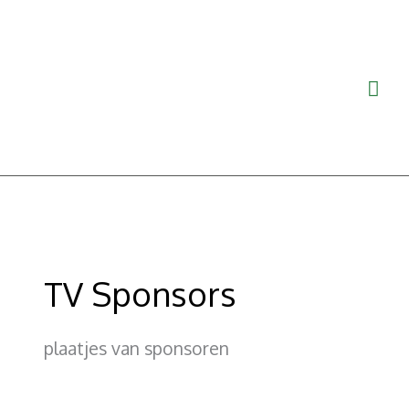
Ga
Hoo
naar
de
inhoud
TV Sponsors
plaatjes van sponsoren