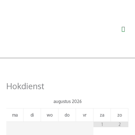
Ga
Hoo
naar
de
inhoud
Hokdienst
augustus
2026
ma
di
wo
do
vr
za
zo
1
2