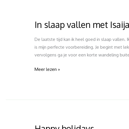
In slaap vallen met Isaij
In
slaap
vallen
De laatste tijd kan ik heel goed in slaap vallen. I
met
is mijn perfecte voorbereiding. Je begint met l
Isaija
vervolgens ga je voor een korte wandeling buiten
Meer lezen »
Happy holidays
Happy