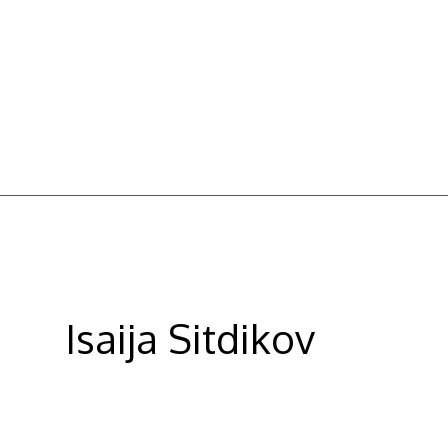
Ga
naar
de
inhoud
Isaija Sitdikov