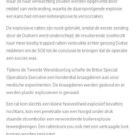
waar ze naar verwachting zouden worden opgeruimd door
middel van verbranding, waarbij de daaropvolgende explosie
een kans had om een ketelexplosie te veroorzaken.
De explosieve ratten zijn nooit gebruikt, omdat de eerste zending
door de Duitsers werd onderschept; de resulterende zoektocht
naar meer booby trapped ratten verbruikte echter genoeg Duitse
middelen om de SOE tot de conclusie te brengen dat de operatie
een succes was.
Tijdens de Tweede Wereldoorlog schafte de Britse Special
Operations Executive een honderdtal knaagdieren aan voor
medische experimenten. De knaagdieren werden gedood en er
werden plastic explosieven in genaaid.
Een rat kon slechts een kleine hoeveelheid explosief bevatten;
nochtans, kon een penetratie van een hoogst onder druk
staande stoomboiler een verwoestende boilerexplosie
teweegbrengen. Een rattenbom zou ook met een vertraagde lont
kunnen worden geplaatst.