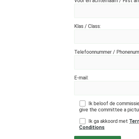
Voor en achternaam / First a
Klas / Class:
Telefoonnummer / Phonenum
E-mail:
Ik beloof de commissie
give the committee a pictu
Ik ga akkoord met
Ter
Conditions