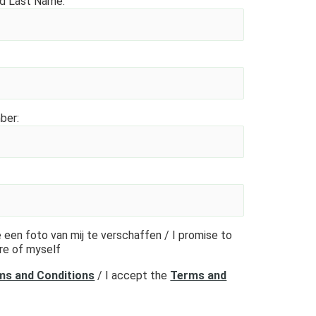
nd Last Name:
ber:
 een foto van mij te verschaffen / I promise to
re of myself
ms and Conditions
/ I accept the
Terms and