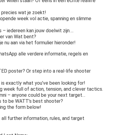
r willen staan? Of eens in een echte reallife
 precies wat je zoekt!
lopende week vol actie, spanning en slimme
 – iedereen kan jouw doelwit zijn….
tter van Wat bent?
e nu aan via het formulier hieronder!
WhatsApp alle verdere informatie, regels en
D poster? Or step into a real-life shooter
is exactly what you’ve been looking for!
 week full of action, tension, and clever tactics.
umni – anyone could be your next target…
es to be WATT’s best shooter?
sing the form below!
 all further information, rules, and target