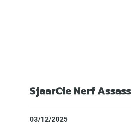
Ga
naar
de
inhoud
SjaarCie Nerf Assas
03/12/2025