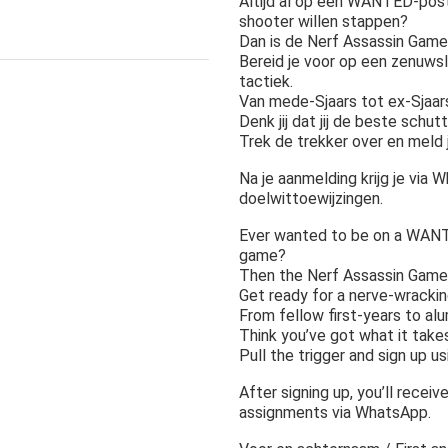
Altijd al op een WANTED-poste
shooter willen stappen?
Dan is de Nerf Assassin Game
Bereid je voor op een zenuws
tactiek.
Van mede-Sjaars tot ex-Sjaars
Denk jij dat jij de beste schu
Trek de trekker over en meld j
Na je aanmelding krijg je via 
doelwittoewijzingen.
Ever wanted to be on a WANTE
game?
Then the Nerf Assassin Game 
Get ready for a nerve-wracking
From fellow first-years to al
Think you’ve got what it tak
Pull the trigger and sign up u
After signing up, you’ll receive
assignments via WhatsApp.