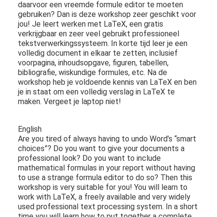
daarvoor een vreemde formule editor te moeten
gebruiken? Dan is deze workshop zeer geschikt voor
jou! Je leert werken met LaTeX, een gratis
verkrijgbaar en zeer veel gebruikt professioneel
tekstverwerkingssysteem. In korte tijd leer je een
volledig document in elkaar te zetten, inclusief
voorpagina, inhoudsopgave, figuren, tabellen,
bibliografie, wiskundige formules, etc. Na de
workshop heb je voldoende kennis van LaTeX en ben
je in staat om een volledig verslag in LaTeX te
maken. Vergeet je laptop niet!
English
Are you tired of always having to undo Word’s “smart
choices”? Do you want to give your documents a
professional look? Do you want to include
mathematical formulas in your report without having
to use a strange formula editor to do so? Then this
workshop is very suitable for you! You will learn to
work with LaTeX, a freely available and very widely
used professional text processing system. In a short
time you will learn how to put together a complete