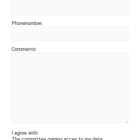
Phonenumber:
Comments:
I agree with:
The committee gaining acces to my data,