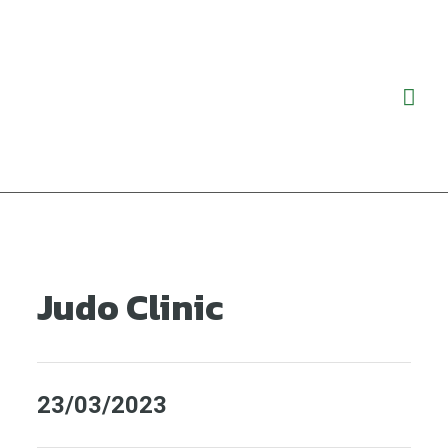
Ga
Hoo
naar
de
inhoud
Judo Clinic
23/03/2023