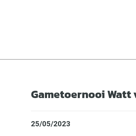
Ga
naar
de
inhoud
Gametoernooi Watt v
25/05/2023