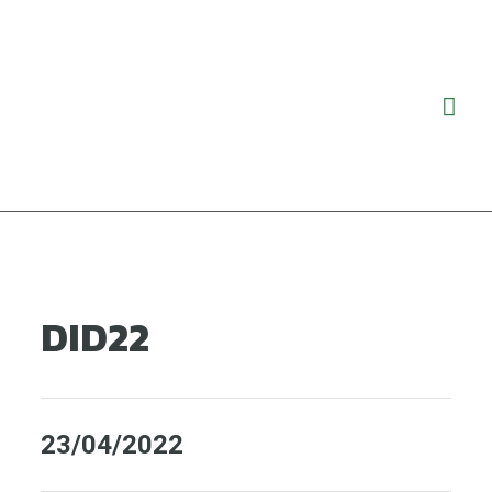
Ga
Hoo
naar
de
inhoud
DID22
23/04/2022